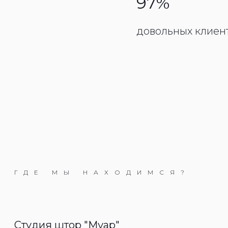
97%
довольных клиен
ГДЕ МЫ НАХОДИМСЯ?
Студия штор "Муар"