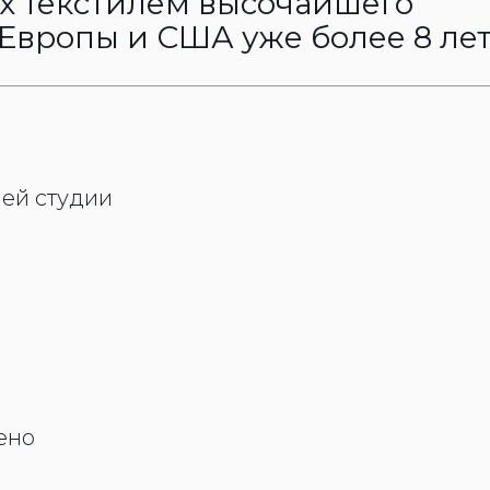
х текстилем высочайшего
 Европы и США уже более 8 ле
ей студии
ено