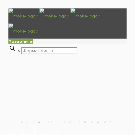
Позвонить
✕
СТУДІЯ ШТОР "МУАР"
ПОКРИВАЛА