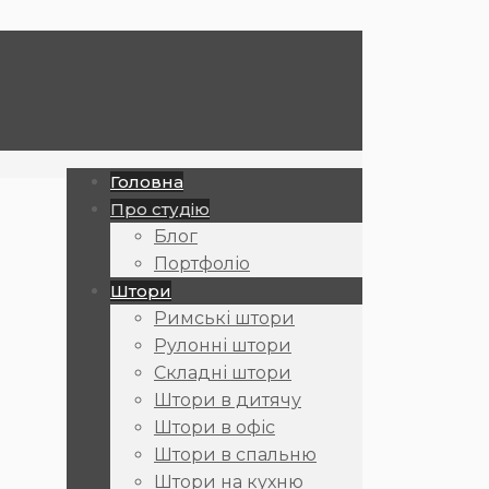
Головна
Про студію
Блог
Портфоліо
Штори
Римські штори
Рулонні штори
Складні штори
Штори в дитячу
Штори в офіс
Штори в спальню
Штори на кухню