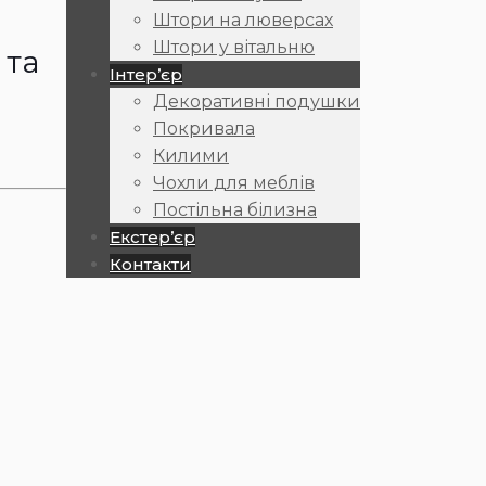
Штори на люверсах
Штори у вітальню
 та
Інтер’єр
Декоративні подушки
Покривала
Килими
Чохли для меблів
Постільна білизна
Екстер’єр
Контакти