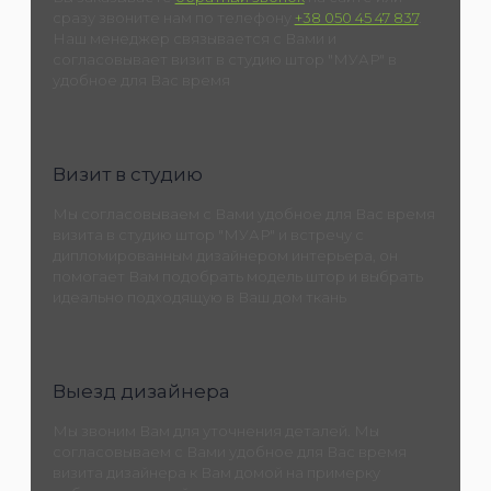
сразу звоните нам по телефону
+38 050 45 47 837
.
Наш менеджер связывается с Вами и
согласовывает визит в студию штор "МУАР" в
удобное для Вас время
Визит в студию
Мы согласовываем с Вами удобное для Вас время
визита в студию штор "МУАР" и встречу с
дипломированным дизайнером интерьера, он
помогает Вам подобрать модель штор и выбрать
идеально подходящую в Ваш дом ткань
Выезд дизайнера
Мы звоним Вам для уточнения деталей. Мы
согласовываем с Вами удобное для Вас время
визита дизайнера к Вам домой на примерку