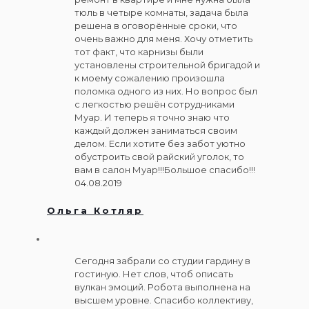
тюль в четыре комнаты, задача была
решена в оговорённые сроки, что
очень важно для меня. Хочу отметить
тот факт, что карнизы были
установлены строительной бригадой и
к моему сожалению произошла
поломка одного из них. Но вопрос был
с легкостью решён сотрудниками
Муар. И теперь я точно знаю что
каждый должен заниматься своим
делом. Если хотите без забот уютно
обустроить свой райский уголок, то
вам в салон Муар!!!Большое спасибо!!!
04.08.2019
Ольга Котляр
Сегодня забрали со студии гардину в
гостиную. Нет слов, чтоб описать
вулкан эмоций. Робота выполнена на
высшем уровне. Спасибо коллективу,