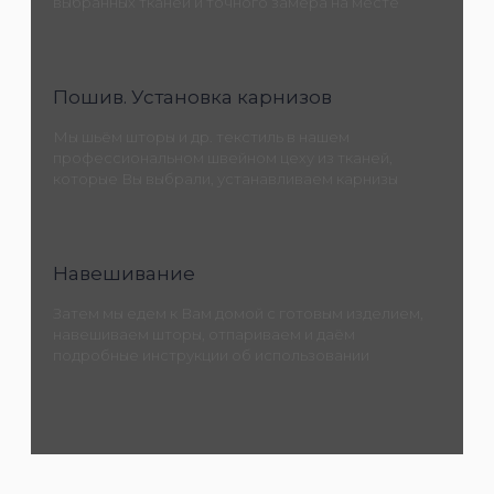
выбранных тканей и точного замера на месте
Пошив. Установка карнизов
Мы шьём шторы и др. текстиль в нашем
профессиональном швейном цеху из тканей,
которые Вы выбрали, устанавливаем карнизы
Навешивание
Затем мы едем к Вам домой с готовым изделием,
навешиваем шторы, отпариваем и даём
подробные инструкции об использовании