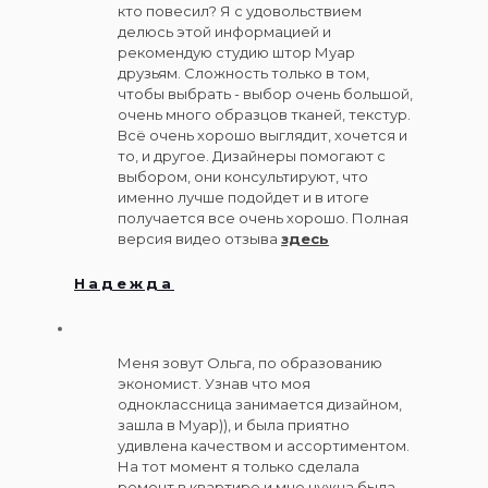
кто повесил? Я с удовольствием
делюсь этой информацией и
рекомендую студию штор Муар
друзьям. Сложность только в том,
чтобы выбрать - выбор очень большой,
очень много образцов тканей, текстур.
Всё очень хорошо выглядит, хочется и
то, и другое. Дизайнеры помогают с
выбором, они консультируют, что
именно лучше подойдет и в итоге
получается все очень хорошо. Полная
версия видео отзыва
здесь
Надежда
Меня зовут Ольга, по образованию
экономист. Узнав что моя
одноклассница занимается дизайном,
зашла в Муар)), и была приятно
удивлена качеством и ассортиментом.
На тот момент я только сделала
ремонт в квартире и мне нужна была